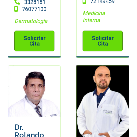
72149459
3328181
76077100
Medicina
Interna
Dermatología
Solicitar
Solicitar
Cita
Cita
Dr.
Rolando