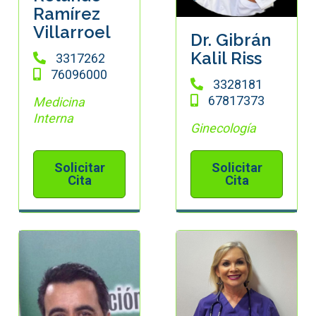
Ramírez
Villarroel
Dr. Gibrán
Kalil Riss
3317262
76096000
3328181
67817373
Medicina
Interna
Ginecología
Solicitar
Solicitar
Cita
Cita