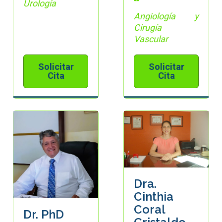
Urología
Angiología y
Cirugía
Vascular
Solicitar
Solicitar
Cita
Cita
Dra.
Cinthia
Coral
Dr. PhD