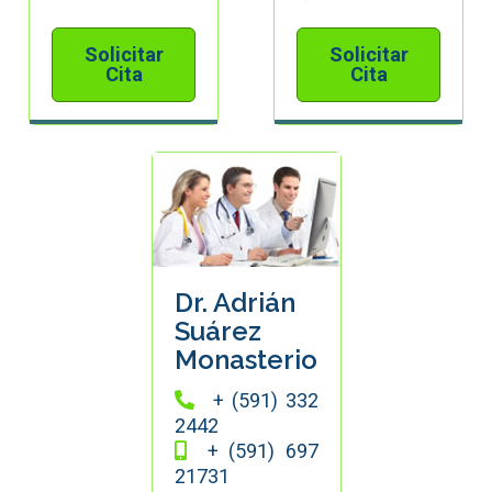
Solicitar
Solicitar
Cita
Cita
Dr. Adrián
Suárez
Monasterio
+ (591) 332
2442
+ (591) 697
21731