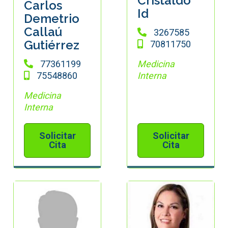
Cristaldo
Carlos
Id
Demetrio
Callaú
3267585
Gutiérrez
70811750
77361199
Medicina
75548860
Interna
Medicina
Interna
Solicitar
Solicitar
Cita
Cita