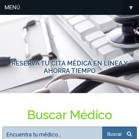
▾
MENÚ
RESERVA TU CITA MÉDICA EN LÍNEA Y
SI ERES MÉDICO REGÍSTRATE PARA
FACILITAR TU AGENDA
AHORRA TIEMPO
Buscar Médico
Buscar