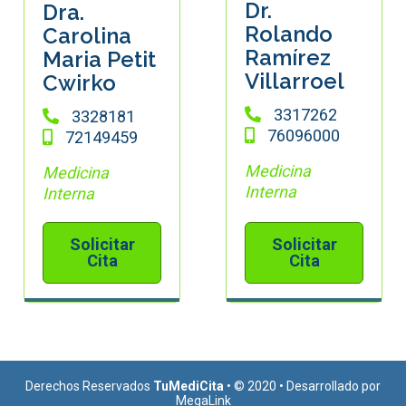
Dr.
Dra.
Rolando
Carolina
Ramírez
Maria Petit
Villarroel
Cwirko
3317262
3328181
76096000
72149459
Medicina
Medicina
Interna
Interna
Solicitar
Solicitar
Cita
Cita
Derechos Reservados
TuMediCita
• © 2020 • Desarrollado por
MegaLink